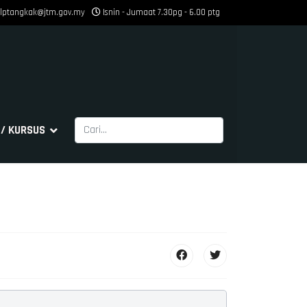
ilptangkak@jtm.gov.my
Isnin - Jumaat 7.30pg - 6.00 ptg
Cari
/ KURSUS
Type 2 or more characters for results.