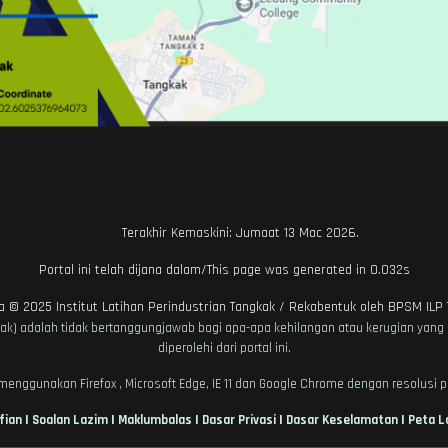
Terakhir Kemaskini: Jumaat 13 Mac 2026.
Portal ini telah dijana dalam/This page was generated in 0.032s
ta © 2025
Institut Latihan Perindustrian Tangkak
/ Rekabentuk oleh
BPSM ILP 
Tangkak) adalah tidak bertanggungjawab bagi apa-apa kehilangan atau kerugian
diperolehi dari portal ini.
enggunakan Firefox , Microsoft Edge, IE 11 dan Google Chrome dengan resolusi p
|
|
|
|
|
fian
Soalan Lazim
Maklumbalas
Dasar Privasi
Dasar Keselamatan
Peta 