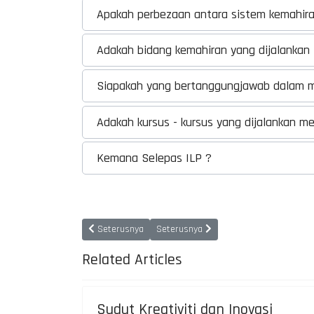
Apakah perbezaan antara sistem kemahiran
Adakah bidang kemahiran yang dijalankan 
Siapakah yang bertanggungjawab dalam men
Adakah kursus - kursus yang dijalankan m
Kemana Selepas ILP ?
Previous article: Pengurusan Tertinggi
Next article: Misi, Visi dan Objektif
Seterusnya
Seterusnya
Related Articles
Sudut Kreativiti dan Inovasi