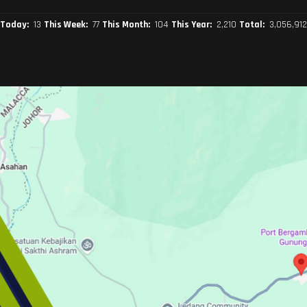
Today:
13
This Week:
77
This Month:
104
This Year:
2,210
Total:
3,056,912