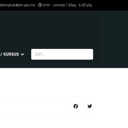
ilptangkak@jtm.gov.my
Isnin - Jumaat 7.30pg - 6.00 ptg
Cari
/ KURSUS
Type 2 or more characters for results.