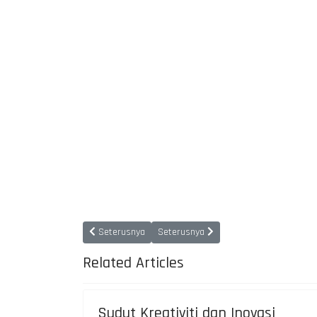
Previous article: Penolong Pengarah
Next article: Soalan Lazim
Seterusnya
Seterusnya
Related Articles
Sudut Kreativiti dan Inovasi