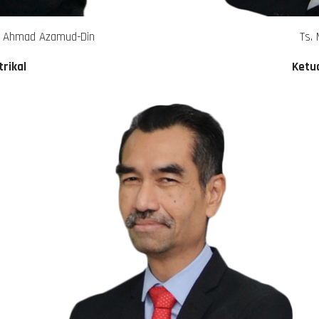
n Ahmad Azamud-Din
Ts. 
rikal
Ketu