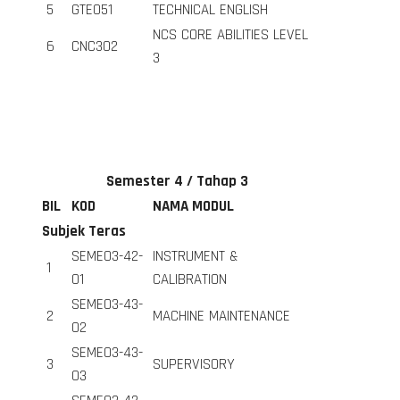
5
GTE051
TECHNICAL ENGLISH
NCS CORE ABILITIES LEVEL
6
CNC302
3
E
Semester 4 / Tahap 3
BIL
KOD
NAMA MODUL
Subjek Teras
SEME03-42-
INSTRUMENT &
1
01
CALIBRATION
SEME03-43-
2
MACHINE MAINTENANCE
02
SEME03-43-
3
SUPERVISORY
03