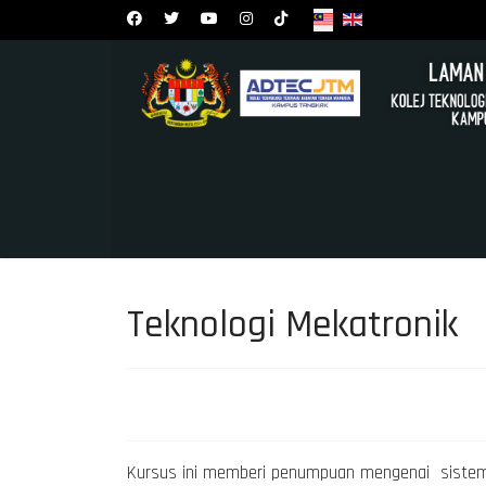
Teknologi Mekatronik
Kursus ini memberi penumpuan mengenai sistem 