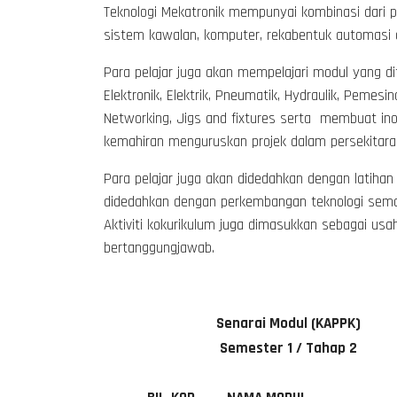
Teknologi Mekatronik mempunyai kombinasi dari pelb
sistem kawalan, komputer, rekabentuk automasi 
Para pelajar juga akan mempelajari modul yang di
Elektronik, Elektrik, Pneumatik, Hydraulik, Pemesi
Networking, Jigs and fixtures serta membuat ino
kemahiran menguruskan projek dalam persekitar
Para pelajar juga akan didedahkan dengan latihan 
didedahkan dengan perkembangan teknologi semas
Aktiviti kokurikulum juga dimasukkan sebagai us
bertanggungjawab.
Senarai Modul (KAPPK)
Semester 1 / Tahap 2