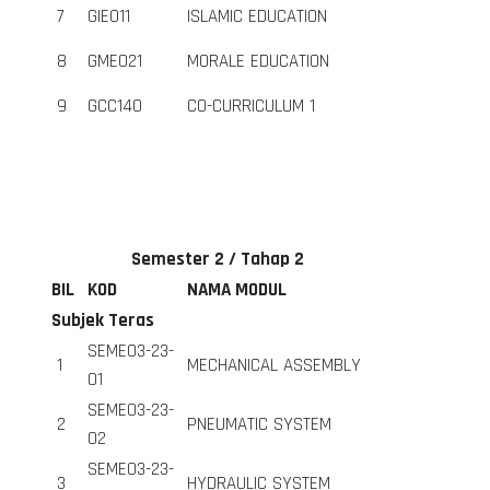
7
GIE011
ISLAMIC EDUCATION
8
GME021
MORALE EDUCATION
9
GCC140
CO-CURRICULUM 1
Semester 2 / Tahap 2
BIL
KOD
NAMA MODUL
Subjek Teras
SEME03-23-
1
MECHANICAL ASSEMBLY
01
SEME03-23-
2
PNEUMATIC SYSTEM
02
SEME03-23-
3
HYDRAULIC SYSTEM