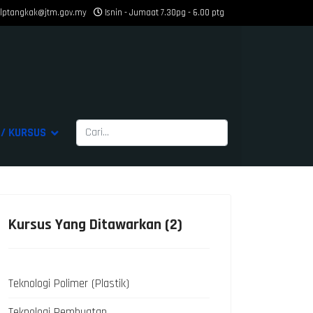
ilptangkak@jtm.gov.my
Isnin - Jumaat 7.30pg - 6.00 ptg
Cari
/ KURSUS
Type 2 or more characters for results.
Kursus Yang Ditawarkan (2)
Teknologi Polimer (Plastik)
Teknologi Pembuatan