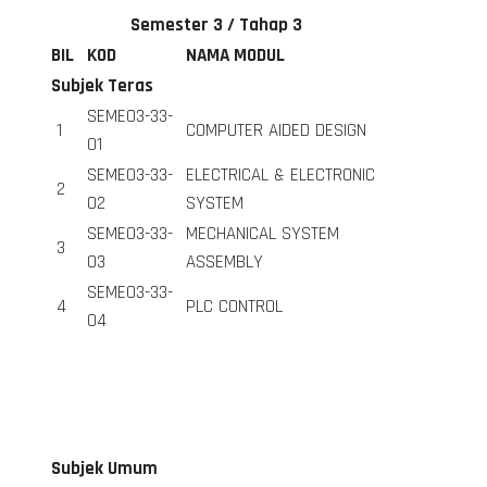
Semester 3 / Tahap 3
BIL
KOD
NAMA MODUL
Subjek Teras
SEME03-33-
1
COMPUTER AIDED DESIGN
01
SEME03-33-
ELECTRICAL & ELECTRONIC
2
02
SYSTEM
SEME03-33-
MECHANICAL SYSTEM
3
03
ASSEMBLY
SEME03-33-
4
PLC CONTROL
04
Subjek Umum