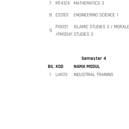
7
MT4124
MATHEMATICS 3
8
ES3101
ENGINEERING SCIENCE 1
PI3031
ISLAMIC STUDIES 3 / MORAL
9
/PM3041
STUDIES 3
Semester 4
BIL
KOD
NAMA MODUL
1
LI4013
INDUSTRIAL TRAINING