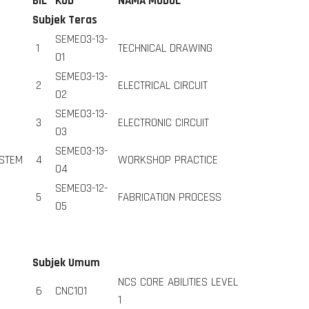
BIL
KOD
NAMA MODUL
Subjek Teras
SEME03-13-
1
TECHNICAL DRAWING
01
SEME03-13-
2
ELECTRICAL CIRCUIT
02
SEME03-13-
3
ELECTRONIC CIRCUIT
03
SEME03-13-
YSTEM
4
WORKSHOP PRACTICE
04
SEME03-12-
5
FABRICATION PROCESS
05
Subjek Umum
NCS CORE ABILITIES LEVEL
6
CNC101
1