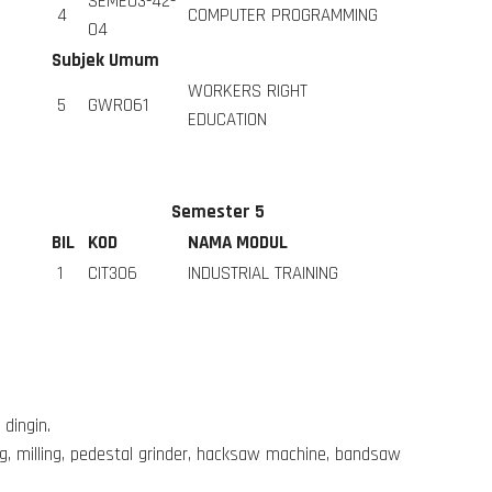
SEME03-42-
4
COMPUTER PROGRAMMING
04
Subjek Umum
WORKERS RIGHT
5
GWR061
EDUCATION
Semester 5
BIL
KOD
NAMA MODUL
1
CIT306
INDUSTRIAL TRAINING
dingin.
g, milling, pedestal grinder, hacksaw machine, bandsaw