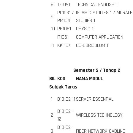
8
TE1091
TECHNICAL ENGLISH 1
PI 1031 /
ISLAMIC STUDIES 1 / MORALE
9
PM1041
STUDIES 1
10
PH1081
PHYSIC 1
IT1061
COMPUTER APPLICATION
11
KK 1071
CO-CURICULUM 1
Semester 2 / Tahap 2
BIL
KOD
NAMA MODUL
Subjek Teras
1
B10-02-11
SERVER ESSENTIAL
B10-02-
2
WIRELESS TECHNOLOGY
12
B10-02-
3
FIBER NETWORK CABLING