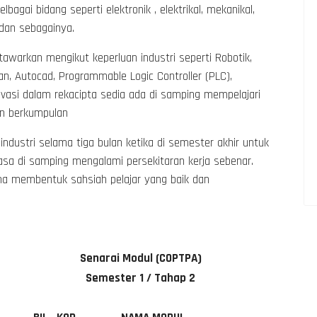
agai bidang seperti elektronik , elektrikal, mekanikal,
dan sebagainya.
tawarkan mengikut keperluan industri seperti Robotik,
nan, Autocad, Programmable Logic Controller (PLC),
vasi dalam rekacipta sedia ada di samping mempelajari
an berkumpulan
industri selama tiga bulan ketika di semester akhir untuk
a di samping mengalami persekitaran kerja sebenar.
aha membentuk sahsiah pelajar yang baik dan
Senarai Modul (COPTPA)
Semester 1 / Tahap 2