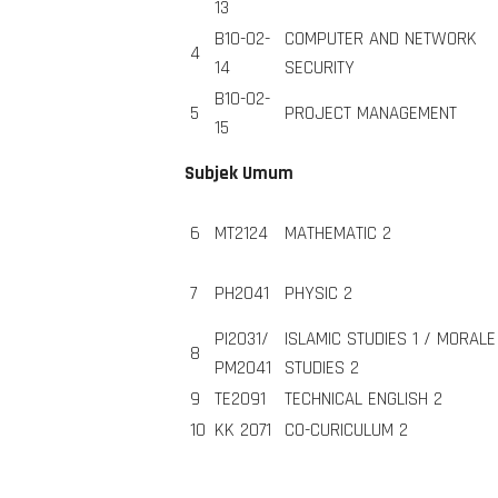
13
B10-02-
COMPUTER AND NETWORK
4
14
SECURITY
B10-02-
5
PROJECT MANAGEMENT
15
Subjek Umum
6
MT2124
MATHEMATIC 2
7
PH2041
PHYSIC 2
PI2031/
ISLAMIC STUDIES 1 / MORALE
8
PM2041
STUDIES 2
9
TE2091
TECHNICAL ENGLISH 2
10
KK 2071
CO-CURICULUM 2