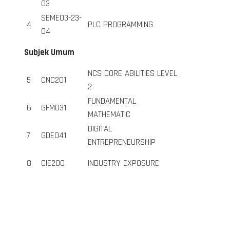
03
SEME03-23-
4
PLC PROGRAMMING
04
Subjek Umum
NCS CORE ABILITIES LEVEL
5
CNC201
2
FUNDAMENTAL
6
GFM031
MATHEMATIC
DIGITAL
7
GDE041
ENTREPRENEURSHIP
8
CIE200
INDUSTRY EXPOSURE