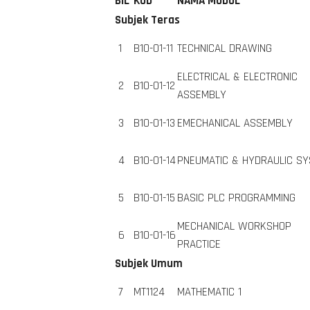
BIL
KOD
NAMA MODUL
Subjek Teras
1
B10-01-11
TECHNICAL DRAWING
ELECTRICAL & ELECTRONIC
2
B10-01-12
ASSEMBLY
3
B10-01-13
EMECHANICAL ASSEMBLY
4
B10-01-14
PNEUMATIC & HYDRAULIC S
5
B10-01-15
BASIC PLC PROGRAMMING
MECHANICAL WORKSHOP
6
B10-01-16
PRACTICE
Subjek Umum
7
MT1124
MATHEMATIC 1