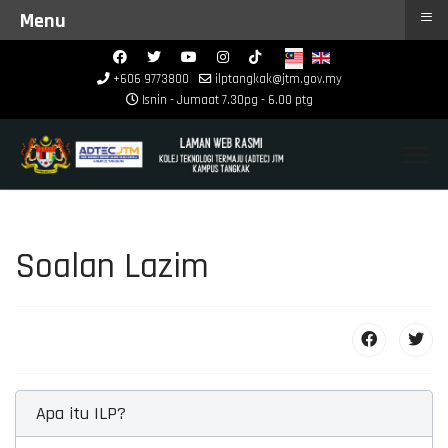
≡
Menu
+606 9773800
ilptangkak@jtm.gov.my
Isnin - Jumaat 7.30pg - 6.00 ptg
Soalan Lazim
Apa itu ILP?