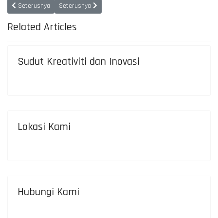
Previous article: Pengurusan Tertinggi
Next article: Misi, Visi dan Objektif
Seterusnya
Seterusnya
Related Articles
Sudut Kreativiti dan Inovasi
Lokasi Kami
Hubungi Kami