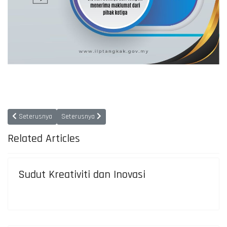
Previous article: Pencapaian Piagam Pelanggan
Next article: Carta Organisasi
Seterusnya
Seterusnya
Related Articles
Sudut Kreativiti dan Inovasi