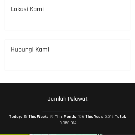
Lokasi Kami
Hubungi Kami
Jumlah Pelawat
Today:
15
This Week:
79
This Month:
106
This Year:
2,212
Total:
3,056,914