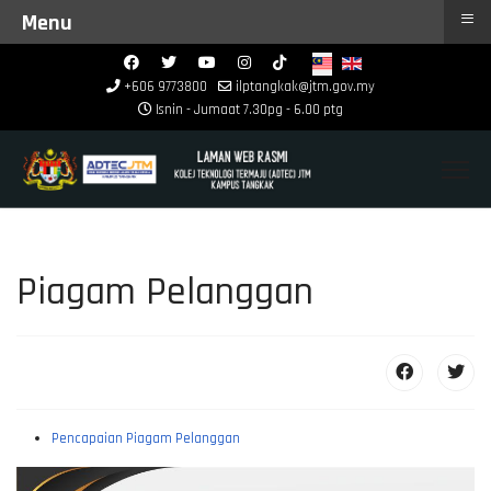
≡
Menu
+606 9773800
ilptangkak@jtm.gov.my
Isnin - Jumaat 7.30pg - 6.00 ptg
Piagam Pelanggan
Pencapaian Piagam Pelanggan